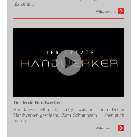
nix zu tun.
Weiterlesen …
Der letzte Handwerker
Ein kurzer Film, der zeigt, was mit dem letzten
Handwerker geschieht. Zum Schmunzeln – aber auch
traurig...
Weiterlesen …